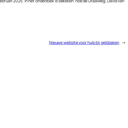
februari 2025. In het onderzoek is bekeken hoe de Draaiweg, David van
Nieuwe website voor hulp bij geldzaken
→