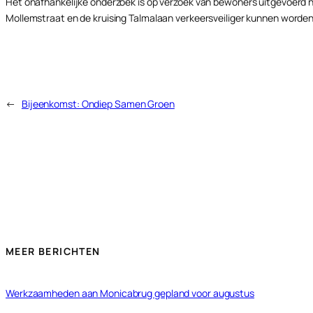
Het onafhankelijke onderzoek is op verzoek van bewoners uitgevoerd na
Mollemstraat en de kruising Talmalaan verkeersveiliger kunnen word
←
Bijeenkomst: Ondiep Samen Groen
MEER BERICHTEN
Werkzaamheden aan Monicabrug gepland voor augustus