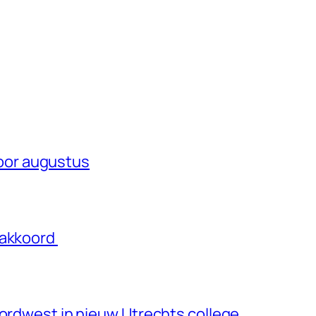
oor augustus
eakkoord
oordwest in nieuw Utrechts college