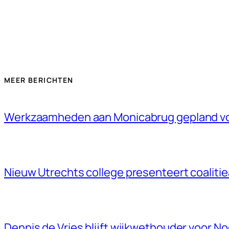
MEER BERICHTEN
Werkzaamheden aan Monicabrug gepland v
Nieuw Utrechts college presenteert coaliti
Dennis de Vries blijft wijkwethouder voor N