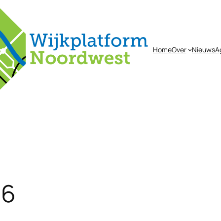
Home
Over
Nieuws
A
26