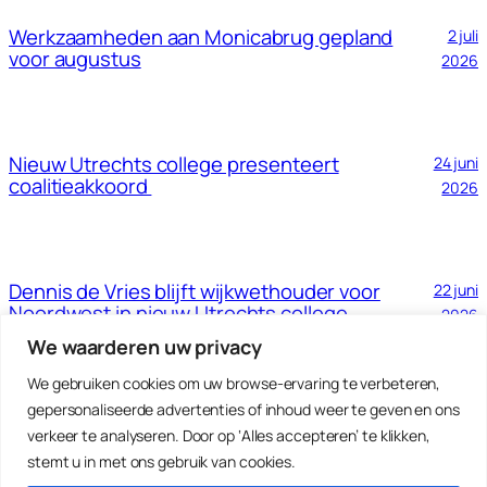
Werkzaamheden aan Monicabrug gepland
2 juli
voor augustus
2026
Nieuw Utrechts college presenteert
24 juni
coalitieakkoord
2026
Dennis de Vries blijft wijkwethouder voor
22 juni
Noordwest in nieuw Utrechts college
2026
We waarderen uw privacy
We gebruiken cookies om uw browse-ervaring te verbeteren,
gepersonaliseerde advertenties of inhoud weer te geven en ons
Nieuwe website voor hulp bij geldzaken
28 mei 2026
verkeer te analyseren. Door op ‘Alles accepteren’ te klikken,
stemt u in met ons gebruik van cookies.