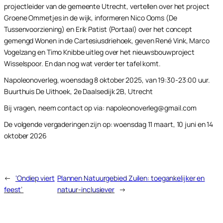
projectleider van de gemeente Utrecht, vertellen over het project
Groene Ommetjes in de wijk, informeren Nico Ooms (De
Tussenvoorziening) en Erik Patist (Portaal) over het concept
gemengd Wonen in de Cartesiusdriehoek, geven René Vink, Marco
Vogelzang en Timo Knibbe uitleg over het nieuwsbouwproject
Wisselspoor. En dan nog wat verder ter tafel komt.
Napoleonoverleg, woensdag 8 oktober 2025, van 19:30-23:00 uur.
Buurthuis De Uithoek, 2e Daalsedijk 2B, Utrecht
Bij vragen, neem contact op via: napoleonoverleg@gmail.com
De volgende vergaderingen zijn op: woensdag 11 maart, 10 juni en 14
oktober 2026
←
‘Ondiep viert
Plannen Natuurgebied Zuilen: toegankelijker en
feest’
natuur-inclusiever
→